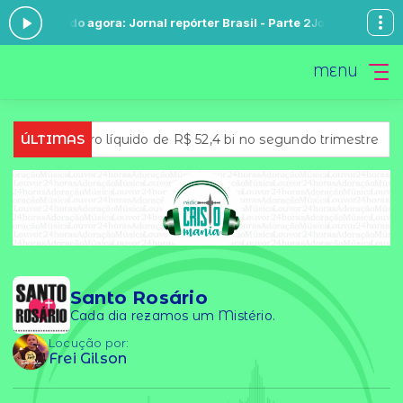
0 -
Tocando agora: Jornal repórter Brasil - Parte 2
Jornal Repórter Bra
MENU
s tem lucro líquido de R$ 52,4 bi no segundo trimestre
ÚLTIMAS
CN
Santo Rosário
Cada dia rezamos um Mistério.
Locução por:
Frei Gilson