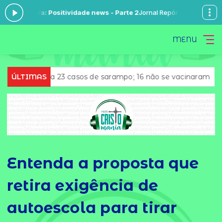
ra: Positividade news - Parte 2
Jornal Repórter Brasil com Léo Nunes.
MENU
ma 23 casos de sarampo; 16 não se vacinaram
ÚLTIMAS
Retiradas d
Entenda a proposta que
retira exigência de
autoescola para tirar