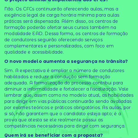
Não. Os CFCs continuarão oferecendo aulas, mas a
exigência legal de carga horária mínima para aulas
práticas será dispensada. Além disso, os centros de
formação poderão ofertar seus cursos também na
modalidade EAD. Dessa forma, os centros de formação
de condutores seguirão oferecendo serviços
complementares e personalizados, com foco em
qualidade e acessibilidade.
O novo modelo aumenta a segurança no trânsito?
Sim. A expectativa é ampliar o número de condutores
habilitados e reduzir a condução sem formação
adequada. A formalização do processo contribui para
diminuir a informalidade e fortalecer a fiscalização. Vale
lembrar que, assim como no modelo atual, as habilidades
para dirigir em vias públicas continuarão sendo avaliadas
por exames teóricos e práticos obrigatórios. As aulas, por
si só, não garantem que o candidato esteja apto; é a
prova que atesta se ele realmente possui as
competências necessárias para dirigir com segurança.
Quem irá se beneficiar com a proposta?