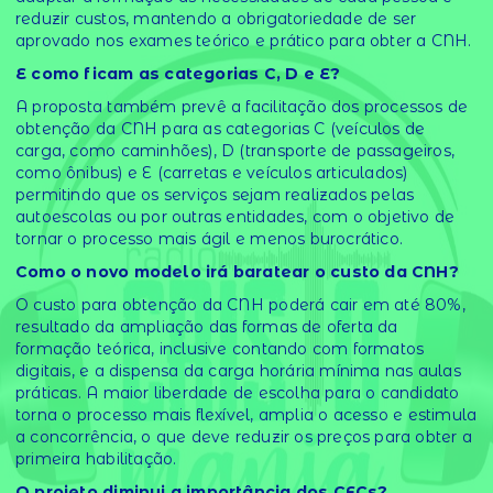
reduzir custos, mantendo a obrigatoriedade de ser
aprovado nos exames teórico e prático para obter a CNH.
E como ficam as categorias C, D e E?
A proposta também prevê a facilitação dos processos de
obtenção da CNH para as categorias C (veículos de
carga, como caminhões), D (transporte de passageiros,
como ônibus) e E (carretas e veículos articulados)
permitindo que os serviços sejam realizados pelas
autoescolas ou por outras entidades, com o objetivo de
tornar o processo mais ágil e menos burocrático.
Como o novo modelo irá baratear o custo da CNH?
O custo para obtenção da CNH poderá cair em até 80%,
resultado da ampliação das formas de oferta da
formação teórica, inclusive contando com formatos
digitais, e a dispensa da carga horária mínima nas aulas
práticas. A maior liberdade de escolha para o candidato
torna o processo mais flexível, amplia o acesso e estimula
a concorrência, o que deve reduzir os preços para obter a
primeira habilitação.
O projeto diminui a importância dos CFCs?