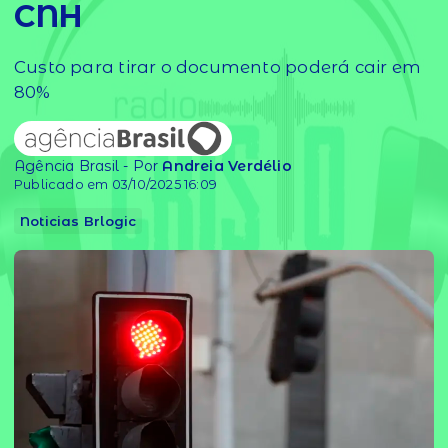
CNH
Custo para tirar o documento poderá cair em
80%
Agência Brasil - Por
Andreia Verdélio
Publicado em 03/10/2025 16:09
Noticias Brlogic