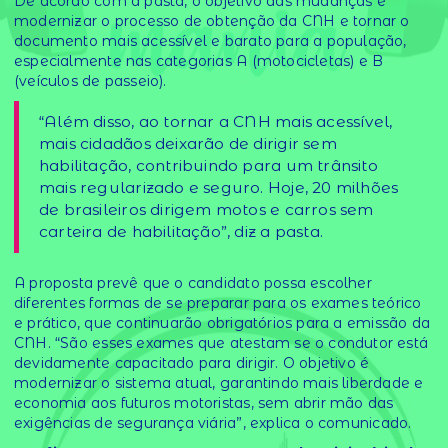
De acordo com a pasta, o objetivo das mudanças é
modernizar o processo de obtenção da CNH e tornar o
documento mais acessível e barato para a população,
especialmente nas categorias A (motocicletas) e B
(veículos de passeio).
“Além disso, ao tornar a CNH mais acessível,
mais cidadãos deixarão de dirigir sem
habilitação, contribuindo para um trânsito
mais regularizado e seguro. Hoje, 20 milhões
de brasileiros dirigem motos e carros sem
carteira de habilitação”, diz a pasta.
A proposta prevê que o candidato possa escolher
diferentes formas de se preparar para os exames teórico
e prático, que continuarão obrigatórios para a emissão da
CNH. “São esses exames que atestam se o condutor está
devidamente capacitado para dirigir. O objetivo é
modernizar o sistema atual, garantindo mais liberdade e
economia aos futuros motoristas, sem abrir mão das
exigências de segurança viária”, explica o comunicado.