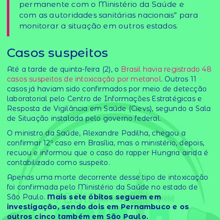
permanente com o Ministério da Saúde e
com as autoridades sanitárias nacionais” para
monitorar a situação em outros estados.
Casos suspeitos
Até a tarde de quinta-feira (2), o
Brasil havia registrado 48
casos suspeitos de intoxicação por metanol
. Outros 11
casos já haviam sido confirmados por meio de detecção
laboratorial pelo Centro de Informações Estratégicas e
Resposta de Vigilância em Saúde (Cievs), segundo a Sala
de Situação instalada pelo governo federal.
O ministro da Saúde, Alexandre Padilha, chegou a
confirmar 12º caso em Brasília, mas o ministério, depois,
recuou e informou que o caso do rapper Hungria ainda é
contabilizado como suspeito.
Apenas uma morte decorrente desse tipo de intoxicação
foi confirmada pelo Ministério da Saúde no estado de
São Paulo.
Mais sete óbitos seguem em
investigação, sendo dois em Pernambuco e os
outros cinco também em São Paulo.