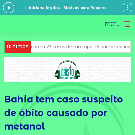
: Adriana Arydes - Motivos para Recomeçar
Madrugada de Louvores c
MENU
nfirma 23 casos de sarampo; 16 não se vacinaram
ÚLTIMAS
Retirad
Bahia tem caso suspeito
de óbito causado por
metanol