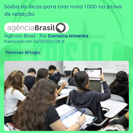
Saiba as dicas para tirar nota 1.000 na prova
de redação
Agência Brasil - Por
Daniella Almeida
Publicado em 04/10/2025 08:13
Noticias Brlogic