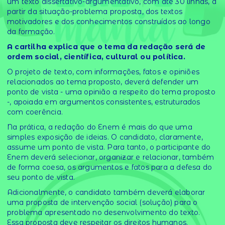
um texto dissertativo-argumentativo, com até 30 linhas, a
partir da situação-problema proposta, dos textos
motivadores e dos conhecimentos construídos ao longo
da formação.
A cartilha explica que o tema da redação será de
ordem social, científica, cultural ou política.
O projeto de texto, com informações, fatos e opiniões
relacionados ao tema proposto, deverá defender um
ponto de vista - uma opinião a respeito do tema proposto
-, apoiada em argumentos consistentes, estruturados
com coerência.
Na prática, a redação do Enem é mais do que uma
simples exposição de ideias. O candidato, claramente,
assume um ponto de vista. Para tanto, o participante do
Enem deverá selecionar, organizar e relacionar, também
de forma coesa, os argumentos e fatos para a defesa do
seu ponto de vista.
Adicionalmente, o candidato também deverá elaborar
uma proposta de intervenção social (solução) para o
problema apresentado no desenvolvimento do texto.
Essa proposta deve respeitar os direitos humanos.