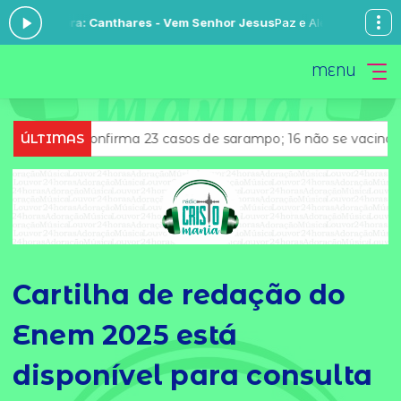
ora: Canthares - Vem Senhor Jesus
Paz e Alegria com Espírito Santo 
MENU
onfirma 23 casos de sarampo; 16 não se vacinaram
ÚLTIMAS
Retira
Cartilha de redação do
Enem 2025 está
disponível para consulta