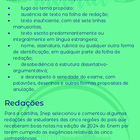
fuga ao tema proposto;
ausência de texto na folha de redação;
texto insuficiente, com até sete linhas
manuscritas;
texto escrito predominantemente ou
integralmente em língua estrangeira;
nome, assinatura, rubrica ou qualquer outra forma
de identificação, em qualquer parte da folha de
redação;
desobediência à estrutura dissertativo-
argumentativa;
e desrespeito à seriedade do exame, com
palavrões, desenhos e outras formas propositais de
anulação.
Redações
Para a cartilha, Inep selecionou e comentou algumas
redações de estudantes das cinco regiões do país que
receberam boas notas na edição de 2024 do Enem por
terem cumprido as exigências relativas às cinco
competências.