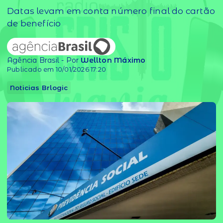
Datas levam em conta número final do cartão
de benefício
Agência Brasil - Por
Wellton Máximo
Publicado em 10/01/2026 17:20
Noticias Brlogic