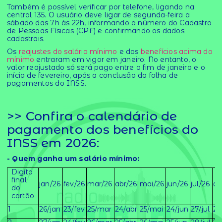
Também é possível verificar por telefone, ligando na
central 135. O usuário deve ligar de segunda-feira a
sábado das 7h às 22h, informando o número do Cadastro
de Pessoas Físicas (CPF) e confirmando os dados
cadastrais.
Os
reajustes do salário mínimo
e dos
benefícios acima do
mínimo
entraram em vigor em janeiro. No entanto, o
valor reajustado só será pago entre o fim de janeiro e o
início de fevereiro, após a conclusão da folha de
pagamentos do INSS.
>> Confira o calendário de
pagamento dos benefícios do
INSS em 2026:
- Quem ganha um salário mínimo:
Digito
final
jan/26
fev/26
mar/26
abr/26
mai/26
jun/26
jul/26
ag
do
cartão
1
26/jan
23/fev
25/mar
24/abr
25/mai
24/jun
27/jul
25