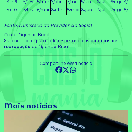
4 e 9
5/fev
5/mar
7/abr
7/mai
5/jun
6/jul
6/ago
4/s
5 e 0
6/fev
6/mar
8/abr
8/mai
8/jun
7/jul
7/ago
8/s
Fonte: Ministério da Previdência Social
Fonte: Agência Brasil
Esta notícia foi publicada respeitando as
políticas de
reprodução
da Agência Brasil.
Compartilhe essa notícia
Mais notícias