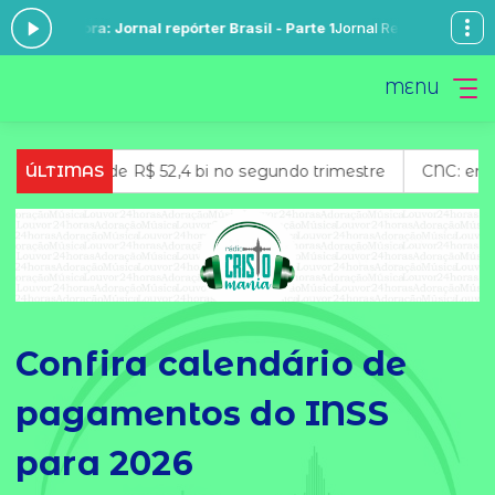
ora: Jornal repórter Brasil - Parte 1
Jornal Repórter Brasil com Léo Nu
MENU
o de R$ 52,4 bi no segundo trimestre
ÚLTIMAS
CNC: endividamento d
Confira calendário de
pagamentos do INSS
para 2026