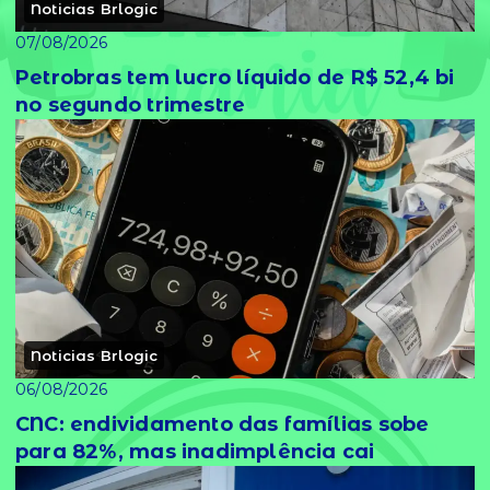
Noticias Brlogic
07/08/2026
Petrobras tem lucro líquido de R$ 52,4 bi
no segundo trimestre
Noticias Brlogic
06/08/2026
CNC: endividamento das famílias sobe
para 82%, mas inadimplência cai